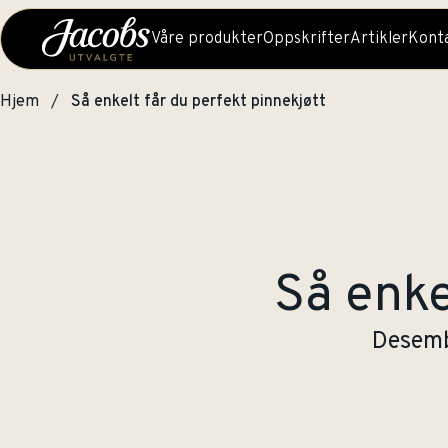
Våre produkter
Oppskrifter
Artikler
Konta
Hjem
Så enkelt får du perfekt pinnekjøtt
Så enke
Desemb