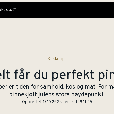
kt oss
Kokketips
lt får du perfekt pi
er er tiden for samhold, kos og mat. For m
pinnekjøtt julens store høydepunkt.
Opprettet
17.10.25
Sist endret
19.11.25