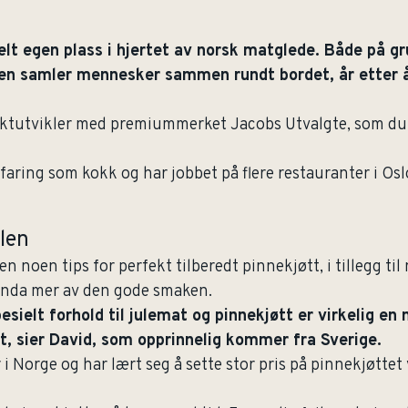
elt egen plass i hjertet av norsk matglede. Både på gr
en samler mennesker sammen rundt bordet, år etter å
ktutvikler med premiummerket Jacobs Utvalgte, som du b
faring som kokk og har jobbet på flere restauranter i Osl
ilen
ken noen tips for perfekt tilberedt pinnekjøtt, i tillegg ti
 enda mer av den gode smaken.
sielt forhold til julemat og pinnekjøtt er virkelig en 
t, sier David, som opprinnelig kommer fra Sverige.
i Norge og har lært seg å sette stor pris på pinnekjøttet