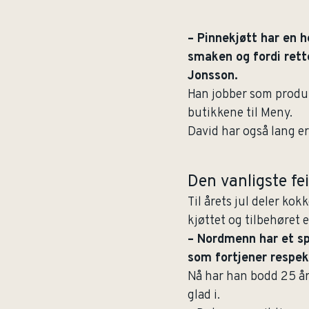
– Pinnekjøtt har en h
smaken og fordi rett
Jonsson.
Han jobber som produ
butikkene til Meny.
David har også lang er
Den vanligste fe
Til årets jul deler kok
kjøttet og tilbehøret
– Nordmenn har et spe
som fortjener respek
Nå har han bodd 25 år 
glad i.