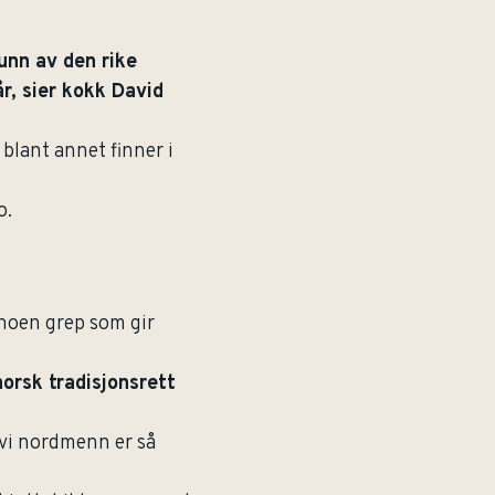
unn av den rike
r, sier kokk David
lant annet finner i
o.
l noen grep som gir
norsk tradisjonsrett
 vi nordmenn er så