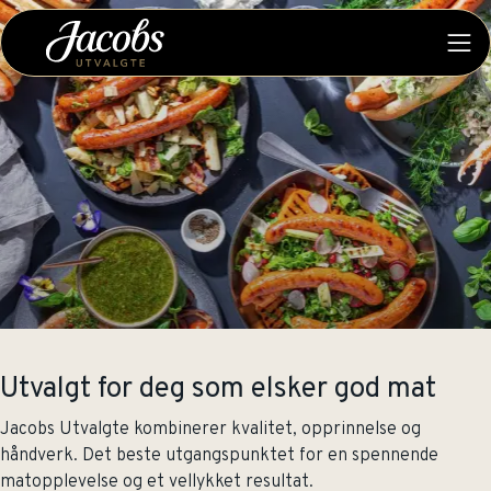
Utvalgt for deg som elsker god mat
Jacobs Utvalgte kombinerer kvalitet, opprinnelse og
håndverk. Det beste utgangspunktet for en spennende
matopplevelse og et vellykket resultat.