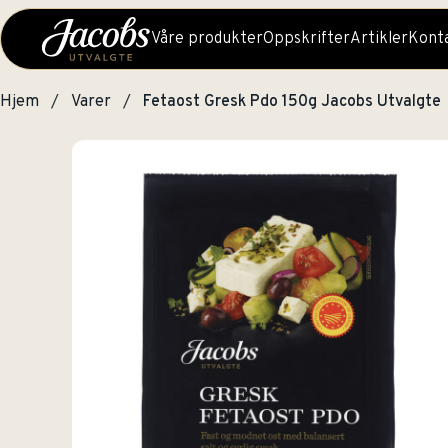
Våre produkter
Oppskrifter
Artikler
Konta
Hjem
Varer
Fetaost Gresk Pdo 150g Jacobs Utvalgte