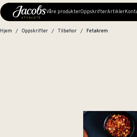
Våre produkter
Oppskrifter
Artikler
Konta
Hjem
Oppskrifter
Tilbehor
Fetakrem