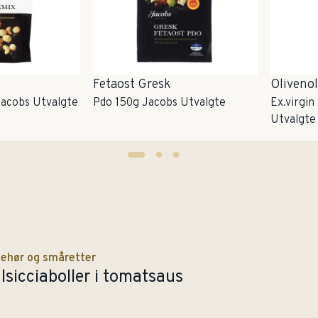
Fetaost Gresk
Olivenol
acobs Utvalgte
Pdo 150g Jacobs Utvalgte
Ex.virgi
Utvalgte
behør og småretter
lsicciaboller i tomatsaus