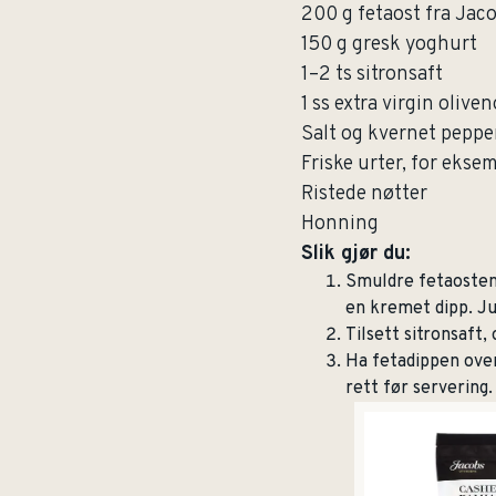
200 g fetaost fra Jaco
150 g gresk yoghurt
1–2 ts sitronsaft
1 ss extra virgin oliven
Salt og kvernet peppe
Friske urter, for eksem
Ristede nøtter
Honning
Slik gjør du:
Smuldre fetaosten i
en kremet dipp. J
Tilsett sitronsaft,
Ha fetadippen over 
rett før servering.