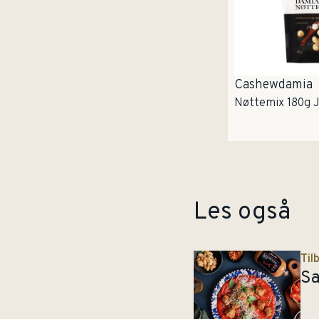
Cashewdamia
Nøttemix 180g J
Les også
Til
Sa