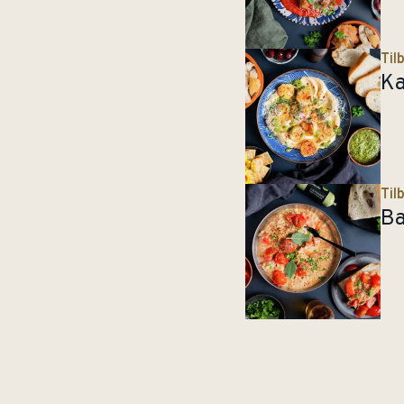
Til
Ka
Til
Ba