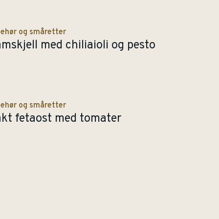
behør og småretter
mskjell med chiliaioli og pesto
behør og småretter
kt fetaost med tomater